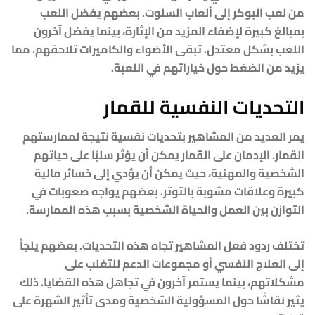
من لعب البوكر إلى ألعاب السلوت. بعضهم يفضل اللعب
بمبالغ كبيرة لإضفاء المزيد من الإثارة، بينما يفضل آخرون
اللعب بشكل معتدل. تبقى الأضواء والكاميرات تلاحقهم، مما
يزيد من الضغط حول خياراتهم في اللعبة.
التحديات النفسية للقمار
يمر العديد من المشاهير بتحديات نفسية نتيجة لممارستهم
القمار. الإدمان على القمار يمكن أن يؤثر سلبًا على حياتهم
الشخصية والمهنية، حيث يمكن أن يؤدي إلى خسائر مالية
كبيرة وعلاقات مشوبة بالتوتر. بعضهم يواجه صعوبات في
التوازن بين العمل والحياة الشخصية بسبب هذه الممارسة.
تختلف ردود فعل المشاهير تجاه هذه التحديات. بعضهم يلجأ
إلى العلاج النفسي أو مجموعات الدعم للتغلب على
مشكلاتهم، بينما يستمر آخرون في تجاهل هذه القضايا. ذلك
يثير نقاشًا حول المسؤولية الشخصية ومدى تأثير الشهرة على