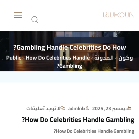
Gambling?
Handle
Celebrities
Do
How
وكون
المدونة
How Do Celebrities Handle
Public
>
>
>
Gambling?
ديسمبر 23, 2025
admlnlx
لا توجد تعليقات
How Do Celebrities Handle Gambling?
How Do Celebrities Handle Gambling?