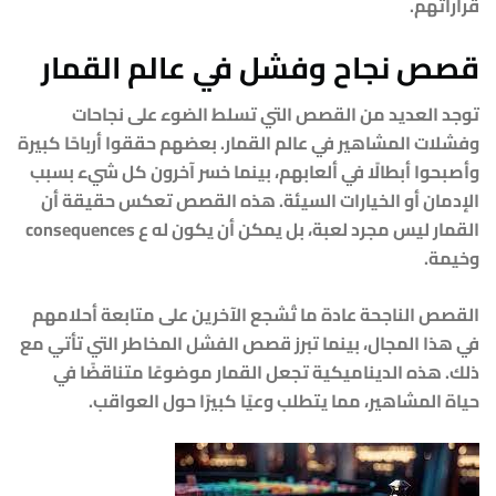
قراراتهم.
قصص نجاح وفشل في عالم القمار
توجد العديد من القصص التي تسلط الضوء على نجاحات
وفشلات المشاهير في عالم القمار. بعضهم حققوا أرباحًا كبيرة
وأصبحوا أبطالًا في ألعابهم، بينما خسر آخرون كل شيء بسبب
الإدمان أو الخيارات السيئة. هذه القصص تعكس حقيقة أن
القمار ليس مجرد لعبة، بل يمكن أن يكون له ع consequences
وخيمة.
القصص الناجحة عادة ما تُشجع الآخرين على متابعة أحلامهم
في هذا المجال، بينما تبرز قصص الفشل المخاطر التي تأتي مع
ذلك. هذه الديناميكية تجعل القمار موضوعًا متناقضًا في
حياة المشاهير، مما يتطلب وعيًا كبيرًا حول العواقب.