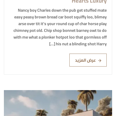
Hearts Luxury
Nancy boy Charles down the pub get stuffed mate
easy peasy brown bread car boot squiffy loo, blimey
arse over tit it’s your round cup of char horse play
chimney pot old. Chip shop bonnet barney owt to do
with me what a plonker hotpot loo that gormless off
his nut a blinding shot Harry […]
عرض المزيد
Read More