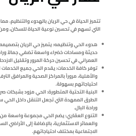
تتميز الحياة في
حي الريان
بالهدوء والتنظيم، مما
التي تسهم في تحسين نوعية الحياة للسكان، ومن أ
هدوء الحي وتنظيمه:
يتميز حي الريان بتصميم
حديثة ومساحات خضراء واسعة تضفي جمالاً وراح
العمراني في تحسين حركة المرور وتقليل الازدحا
توفر كافة الخدمات:
يقدم الحي جميع الخدمات ال
والأهلية، مروراً بالمراكز الصحية والمرافق الت
احتياجاتهم بسهولة.
البنية التحتية المتطورة:
الحي مزود بشبكات صرف
الطرق الممهدة التي تجعل التنقل داخل الحي س
وراحة البال.
التنوع العقاري:
يضم الحي مجموعة واسعة من الخ
والعمائر الاستثمارية، بالإضافة إلى الأراضي الس
الاجتماعية بمختلف احتياجاتهم.