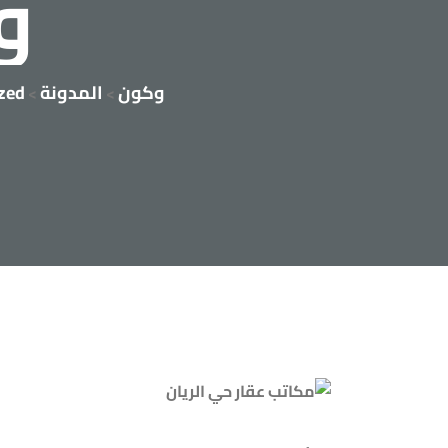
و
وكون
المدونة
zed
>
>