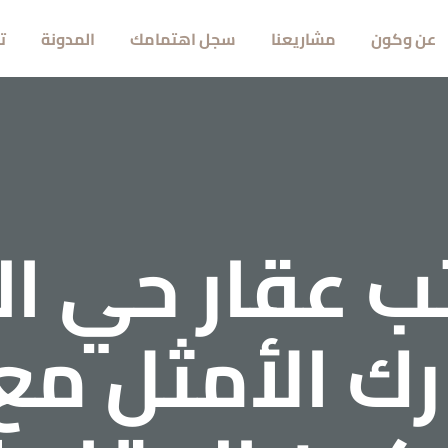
عن وكون
مشاريعنا
سجل اهتمامك
المدونة
ت
ب
عقار
حي
ال
رك
الأمثل
مع