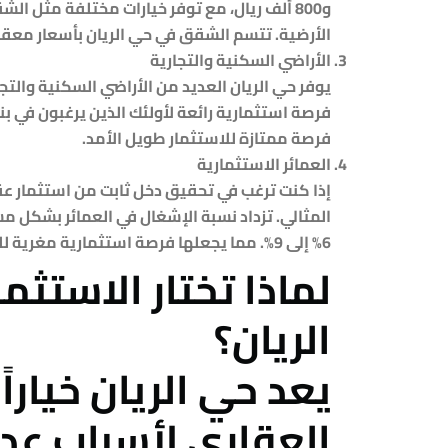
و800 ألف ريال، مع توفر خيارات مختلفة مثل ا
الأرضية. تتسم الشقق في حي الريان بأسعار معقول
الأراضي السكنية والتجارية
فرصة استثمارية رائعة لأولئك الذين يرغبون في بنا
فرصة ممتازة للاستثمار طويل الأمد.
العمائر الاستثمارية
إذا كنت ترغب في تحقيق دخل ثابت من استثمار عقار
المثالي. تزداد نسبة الإشغال في العمائر بشكل مس
6% إلى 9%. مما يجعلها فرصة استثمارية مغرية للمستثمرين.
لماذا تختار الاستثم
الريان؟
يعد حي الريان خياراً 
العقاري لأسباب عدة