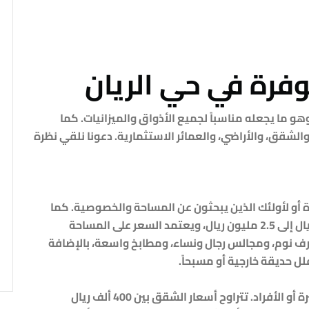
وفرة في حي الريان
 وهو ما يجعله مناسباً لجميع الأذواق والميزانيات. كما
والشقق، والأراضي، والعمائر الاستثمارية. دعونا نلقي نظرة
يرة أو لأولئك الذين يبحثون عن المساحة والخصوصية. كما
تتراوح أسعار الفلل في حي الريان من 1.2 مليون ريال إلى 2.5 مليون ريال، ويعتمد السعر على المساحة
واصفات. غالباً ما تحتوي الفلل على 4 إلى 6 غرف نوم، ومجالس رجال ونساء، ومطابخ واسعة، بالإضافة
ل حديقة خارجية أو مسبحاً.
تعد الشقق السكنية خياراً مناسباً للعائلات الصغيرة أو الأفراد. تتراوح أسعار الشقق بين 400 ألف ريال